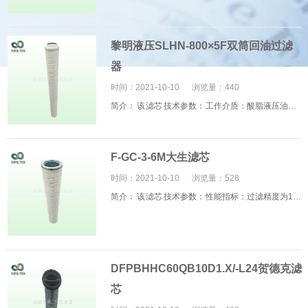
滤
芯
中
户
应
黎明液压SLHN-800×5F双筒回油过滤
芯
心
案
用
联
器
例
领
系
时间：2021-10-10
浏览量：
440
简介： 该 滤芯 技术参数： 工作介质：酸脂液压油乳化液水-乙二醇 材质：玻璃...
域
我
们
F-GC-3-6M大生滤芯
时间：2021-10-10
浏览量：
528
简介： 该 滤芯 技术参数： 性能指标：过滤精度为1～250m 工作压力（MAX）：0...
DFPBHHC60QB10D1.X/-L24贺德克滤
芯