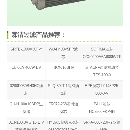
森洁过滤产品推荐：
SRFB-1000×30F-Y
WU-H400×5FP滤
SOFIMA滤芯
芯
CCX0200A6A6005VTF
UL-06A-400W-EV
HKX010BHV
STAUFF西德福滤芯
TFS-100-0
0280D030BH3HC滤
SLQ-80LT-1润滑油
EPE滤芯1.0145P25-
芯
滤芯
000-0-V
QU-H100×10BDP过
FR072-258润滑油
PALL滤芯
滤器
滤芯
HC7500FKP4H
01.N100.3VG.16.E.V
HYDAC贺德克滤芯
SRFA-800×20F-Y双筒
英德诺曼滤芯
0330R020BN/HC-
过滤器