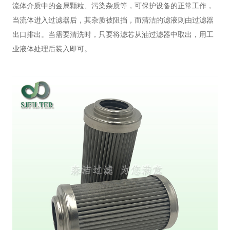
流体介质中的金属颗粒、污染杂质等，可保护设备的正常工作，
滤
芯
中
户
应
当流体进入过滤器后，其杂质被阻挡，而清洁的滤液则由过滤器
出口排出。当需要清洗时，只要将
滤芯
从油过滤器中取出，用工
芯
心
案
用
联
业液体处理后装入即可。
例
领
系
域
我
们