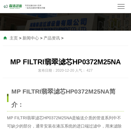
首
页
关
于
产
主页
>
新闻中心
>
产品资讯
>
我
品
替
们
中
代
MP FILTRI翡翠滤芯HP0372M25NA
水
发布日期：2020-12-20 人气：
427
心
滤
过
空
芯
滤
气
精
MP FILTRI翡翠滤芯HP0372M25NA简
器
过
密
金
介：
滤
滤
滤
属
新
MP FILTRI翡翠滤芯
HP0372M25NA是输送介质的管道系列中不
可缺少的部分，通常安装在液压系统的进口端过滤中，用来滤除
芯
器
芯
滤
闻
客