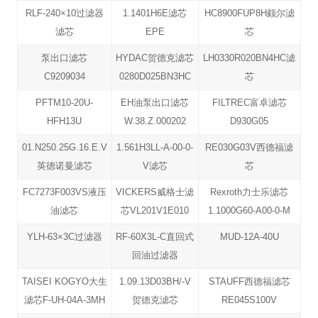
RLF-240×10过滤器
1.1401H6E滤芯
HC8900FUP8H颇尔滤
滤芯
EPE
芯
泵出口滤芯
HYDAC贺德克滤芯
LH0330R020BN4HC滤
C9209034
0280D025BN3HC
芯
PFTM10-20U-
EH油泵出口滤芯
FILTREC富卓滤芯
HFH13U
W.38.Z.000202
D930G05
01.N250.25G.16.E.V
1.561H3LL-A-00-0-
RE030G03V西德福滤
英德诺曼滤芯
V滤芯
芯
FC7273F003VS液压
VICKERS威格士滤
Rexroth力士乐滤芯
油滤芯
芯VL201V1E010
1.1000G60-A00-0-M
YLH-63×3C过滤器
RF-60X3L-C直回式
MUD-12A-40U
回油过滤器
TAISEI KOGYO大生
1.09.13D03BH/-V
STAUFF西德福滤芯
滤芯F-UH-04A-3MH
贺德克滤芯
RE045S100V